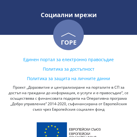
Социални мрежи
ГОРЕ
Единен портал за електронно правосъдие
Политика за достъпност
Политика за защита на личните данни
Проект „Доразвитие и централизиране на порталите в СП за
достъп на граждани до информация, е-услуги и е-правосъдие“, се
осъществява с финансовата подкрепа на Оперативна програма
„Добро управление“ 2014-2020, съфинансирана от Европейския
съюз чрез Европейския социален фонд